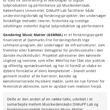
et sted for udforskning af teknologier til digital
lydproduktion og performance på Musikvidenskab,
Københavns Universitet. DiMuPP Lab faciliterer både
undervisningsforløb og forskningsprojekter, der undersøger
forskellige metoder, teorier, historiske og nutidige
udviklinger indenfor digital lydproduktion og performance.
Gendering Music Matter (GEMMA)
er et forskningsprojekt
finansieret af Danmarks Frie Forskningsfonds Inge
Lehmann-program, der undersøger de infrastrukturer, som
fremmer eller hæmmer deltagelse for professionelle i den
danske musikindustri. Projektet adresserer den kønnede
ulighed og sexisme, som efter #MeToo har fået stor politisk
og offentlig opmærksomhed, og har til formål at skabe en
dybere forståelse af dens kompleksitet – blandt andet
gennem studier af de barrierer, kvinder og
kønsminoriserede musikere møder, samt de nye former for
feministisk aktivisme, som er opstået som reaktion herpå.
Dette er den anden af en række talks, udviklet i et
samarbejde mellem Musikvidenskabs DiMuPP Lab og
forskningsprojektet Gendering Music Matter.